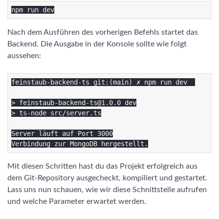
Nach dem Ausführen des vorherigen Befehls startet das
Backend. Die Ausgabe in der Konsole sollte wie folgt
aussehen:
feinstaub-backend-ts git:(main) ✗ npm run dev  

> feinstaub-backend-ts@1.0.0 dev

> ts-node src/server.ts

Server läuft auf Port 3000

Mit diesen Schritten hast du das Projekt erfolgreich aus
dem Git-Repository ausgecheckt, kompiliert und gestartet.
Lass uns nun schauen, wie wir diese Schnittstelle aufrufen
und welche Parameter erwartet werden.