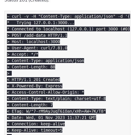
Status 201 (Created):
~ curl -v -H "Content-Type: application/json" -d '{"p
*   Trying 127.0.0.1:3000...

* Connected to localhost (127.0.0.1) port 3000 (#0)

> POST /add-data HTTP/1.1

> Host: localhost:3000

> User-Agent: curl/7.81.0

> Accept: */*

> Content-Type: application/json

> Content-Length: 88

> 

< HTTP/1.1 201 Created

< X-Powered-By: Express

< Access-Control-Allow-Origin: *

< Content-Type: text/plain; charset=utf-8

< Content-Length: 7

< ETag: W/"7-rM9AyJuqT6iOan/xHh+AW+7K/T8"

< Date: Wed, 01 Nov 2023 11:37:21 GMT

< Connection: keep-alive

< Keep-Alive: timeout=5
