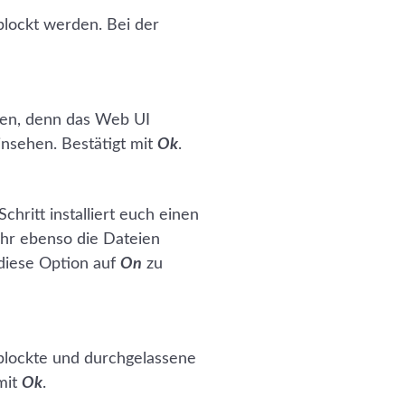
blockt werden. Bei der
ten, denn das Web UI
einsehen. Bestätigt mit
Ok
.
hritt installiert euch einen
ihr ebenso die Dateien
diese Option auf
On
zu
eblockte und durchgelassene
mit
Ok
.