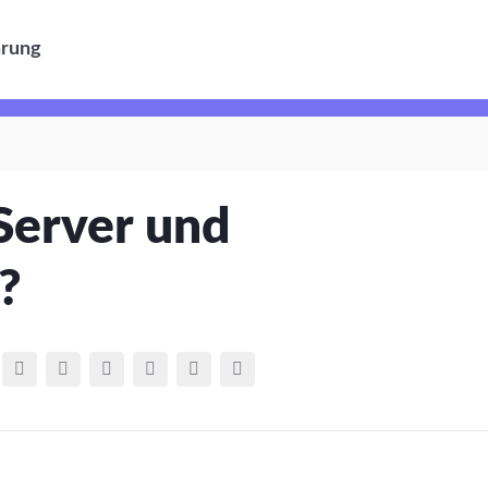
ärung
-Server und
?