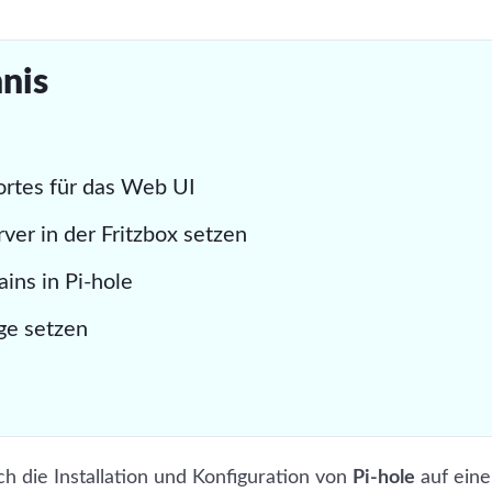
#raspberry pi
#smart home
hnis
rtes für das Web UI
ver in der Fritzbox setzen
ins in Pi-hole
ge setzen
ch die Installation und Konfiguration von
Pi-hole
auf ein