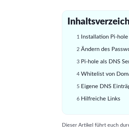
#adblocker
#dns
#pi-hole
Inhaltsverzeic
Installation Pi-hole
Ändern des Passwo
Pi-hole als DNS Ser
Whitelist von Doma
Eigene DNS Einträ
Hilfreiche Links
Dieser Artikel führt euch dur