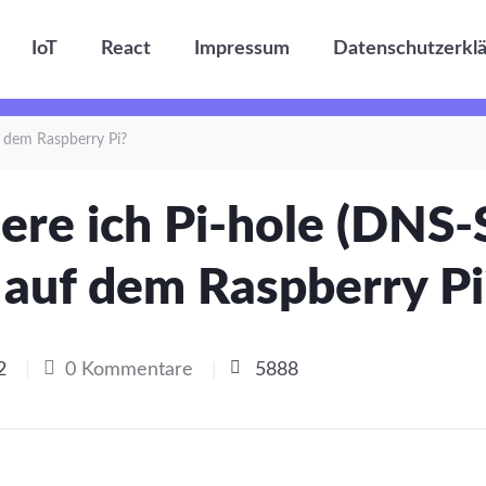
IoT
React
Impressum
Datenschutzerkl
f dem Raspberry Pi?
iere ich Pi-hole (DNS
 auf dem Raspberry Pi
2
|
0 Kommentare
|
5888