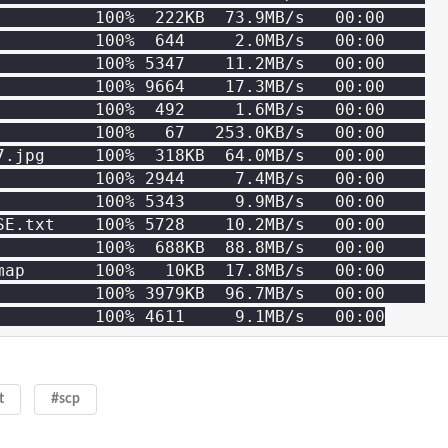
          100%  222KB  73.9MB/s   00:00    

          100%  644     2.0MB/s   00:00    

          100% 5347    11.2MB/s   00:00    

          100% 9664    17.3MB/s   00:00    

          100%  492     1.6MB/s   00:00    

          100%   67   253.0KB/s   00:00    

7.jpg     100%  318KB  64.0MB/s   00:00    

          100% 2944     7.4MB/s   00:00    

          100% 5343     9.9MB/s   00:00    

SE.txt    100% 5728    10.2MB/s   00:00    

          100%  688KB  88.8MB/s   00:00    

map       100%   10KB  17.8MB/s   00:00    

          100% 3979KB  96.7MB/s   00:00    

t
#scp