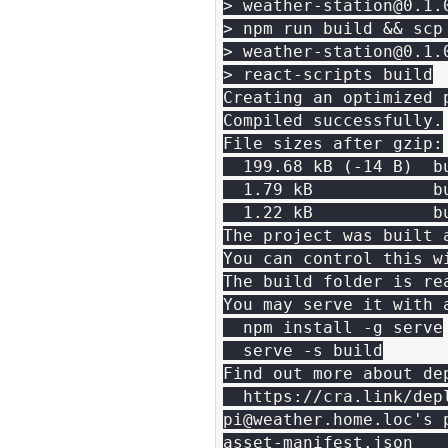
> weather-station@0.1.0
> npm run build && scp
> weather-station@0.1.0
> react-scripts build

Creating an optimized p
Compiled successfully.

File sizes after gzip:

  199.68 kB (-14 B)  b
  1.79 kB            b
  1.22 kB            b
The project was built 
You can control this w
The build folder is rea
You may serve it with a
  npm install -g serve

  serve -s build

Find out more about dep
  https://cra.link/depl
pi@weather.home.loc's p
asset-manifest.json   