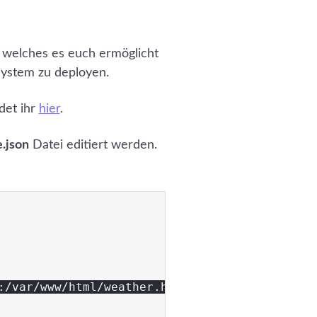
, welches es euch ermöglicht
System zu deployen.
det ihr
hier
.
.json
Datei editiert werden.
:/var/www/html/weather.home.loc"
