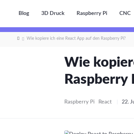
Blog
3D Druck
Raspberry Pi
CNC
Wie kopiere ich eine React App auf den Raspberry Pi?
Wie kopier
Raspberry 
Raspberry Pi
React
|
22. J