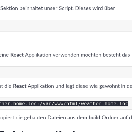
s Sektion beinhaltet unser Script. Dieses wird über
 eine
React
Applikation verwenden möchten besteht das S
st die
React
Applikation und legt diese wie gewohnt in 
 kopiert die gebauten Dateien aus dem
build
Ordner auf d