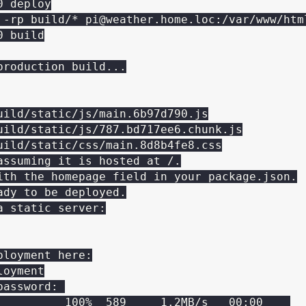
 deploy

 -rp build/* pi@weather.home.loc:/var/www/html
 build

roduction build...

uild/static/js/main.6b97d790.js

uild/static/js/787.bd717ee6.chunk.js

uild/static/css/main.8d8b4fe8.css

assuming it is hosted at /.

ith the homepage field in your package.json.

dy to be deployed.

 static server:

loyment here:

oyment

assword: 

          100%  589     1.2MB/s   00:00    
