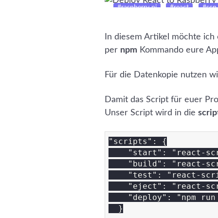
#raspberry pi
#react
#scp
In diesem Artikel möchte ich 
per
npm
Kommando eure Appl
Für die Datenkopie nutzen w
Damit das Script für euer Pr
Unser Script wird in die
scrip
"scripts": {

    "start": "react-scr
    "build": "react-scr
    "test": "react-scri
    "eject": "react-scr
    "deploy": "npm run