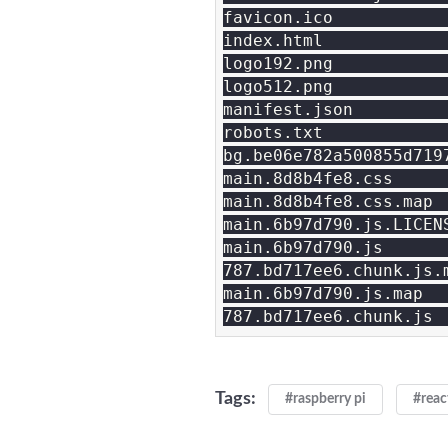
favicon.ico           
index.html            
logo192.png           
logo512.png           
manifest.json         
robots.txt            
bg.be06e782a500855d719
main.8d8b4fe8.css     
main.8d8b4fe8.css.map 
main.6b97d790.js.LICEN
main.6b97d790.js      
787.bd717ee6.chunk.js.
main.6b97d790.js.map  
Tags:
#raspberry pi
#reac