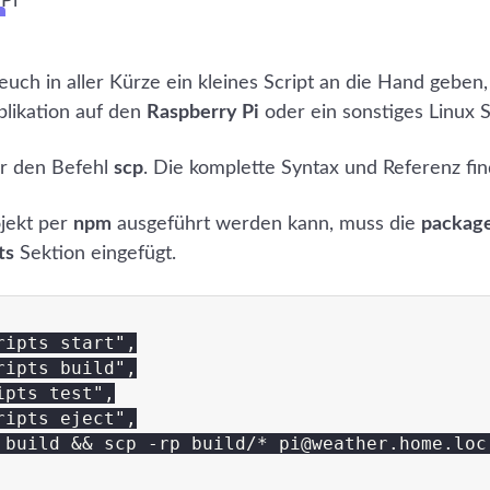
euch in aller Kürze ein kleines Script an die Hand geben
ikation auf den
Raspberry Pi
oder ein sonstiges Linux 
ir den Befehl
scp
. Die komplette Syntax und Referenz fin
ojekt per
npm
ausgeführt werden kann, muss die
package
ts
Sektion eingefügt.
ipts start",

ipts build",

pts test",

ipts eject",

 build && scp -rp build/* pi@weather.home.loc